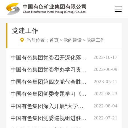
党建工作
当前位置：
首页
>
党的建设
>
党建工作
中国有色集团党委召开深化落实习近平总书记全国国企党建会重要讲话精神专题...
2023-10-17
中国有色集团党委举办学习贯彻习近平新时代中国特色社会主义思想主题教育第...
2023-06-09
中国有色集团第四次党代会胜利召开
2023-05-11
中国有色集团党委专题学习《习近平谈治国理政》第四卷
2022-08-23
中国有色集团深入开展“大学习大融合大提升”专项行动
2022-08-04
中国有色集团党委巡视组进驻两家出资企业开展2022年第一轮巡视
2022-07-21