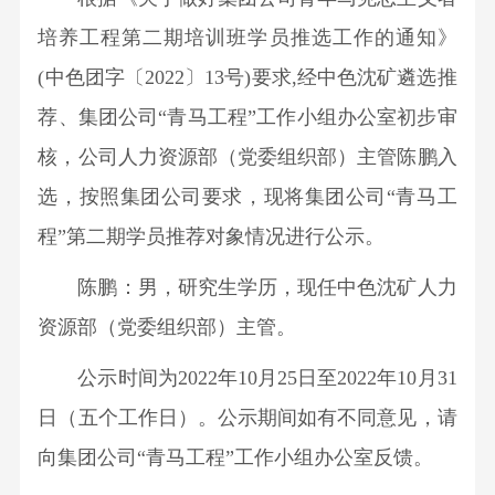
构
设
资
标
信
产
理
要
炼
共
培养工程第二期培训班学员推选工作的通知》
联
品
念
闻
选
源
采
息
青
系
(中色团字〔2022〕13号)要求,经中色沈矿遴选推
药
人
出
矿
团
我
剂
购
公
荐、集团公司“青马工程”工作小组办公室初步审
才
资
药
工
们
产
招
企
核，公司人力资源部（党委组织部）主管陈鹏入
剂
作
开
品
聘
业
贵
选，按照集团公司要求，现将集团公司“青马工
工
有
员
新
金
会
程”第二期学员推荐对象情况进行公示。
色
工
闻
属
工
矿
激
陈鹏：男，研究生学历，现任中色沈矿人力
社
新
作
冶
励
会
材
资源部（党委组织部）主管。
党
杂
员
责
料
风
公示时间为2022年10月25日至2022年10月31
志
工
任
科
廉
发
日（五个工作日）。公示期间如有不同意见，请
技
政
展
向集团公司“青马工程”工作小组办公室反馈。
研
发