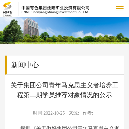
关
公
于
新
司
公
我
闻
成
简
司
介
新闻中心
们
中
员
主
动
管
态
矿
心
企
营
产
理
集
关于集团公司青年马克思主义者培养工
山
团
冶
业
业
品
党
团
资
程第二期学员推荐对象情况的公示
队
炼
新
源
党
组
务
中
的
人
产
闻
铜
建
织
时间:2022-10-25
来源:
作者:
品
人
国
心
建
力
招
锡
工
机
矿
才
资
冶
根据《关于做好集团公司青年马克思主义者
作