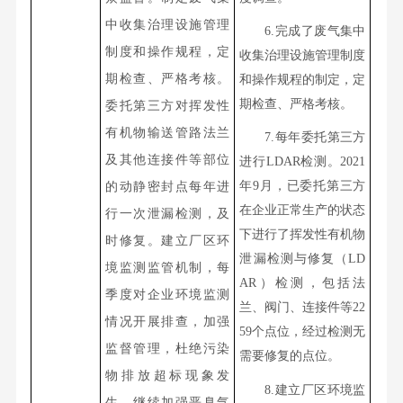
中收集治理设施管理
6.
完成了废气集中
制度和操作规程，定
收集治理设施管理制度
期检查、严格考核。
和操作规程的制定，定
期检查、严格考核。
委托第三方对挥发性
有机物输送管路法兰
7.
每年委托第三方
及其他连接件等部位
进行
LDAR
检测。
2021
年
9
月，已委托第三方
的动静密封点每年进
在企业正常生产的状态
行一次泄漏检测，及
下进行了挥发性有机物
时修复。建立厂区环
泄漏检测与修复（
LD
境监测监管机制，每
AR
）检测，包括法
季度对企业环境监测
兰、阀门、连接件等
22
情况开展排查，加强
59
个点位，经过检测无
监督管理，杜绝污染
需要修复的点位。
物排放超标现象发
8.
建立厂区环境监
生。继续加强恶臭气