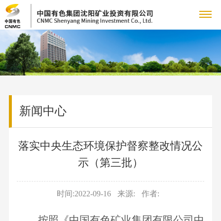
关
公
于
新
司
公
我
闻
成
简
司
介
新闻中心
们
中
员
主
动
管
态
矿
心
企
营
产
理
集
落实中央生态环境保护督察整改情况公
山
团
冶
业
业
品
党
团
资
示（第三批）
队
炼
新
源
党
组
务
中
的
人
产
闻
铜
建
织
时间:2022-09-16
来源:
作者:
品
人
国
心
建
力
招
锡
工
机
矿
才
资
冶
按照《中国有色矿业集团有限公司中
作