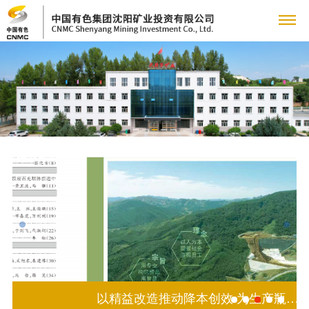
关
于
我
们
公
新
司
闻
简
介
中
管
心
理
公
成
团
以精益改造推动降本创效 为生产瓶颈突破提供示范----富邦铜业开展...
司