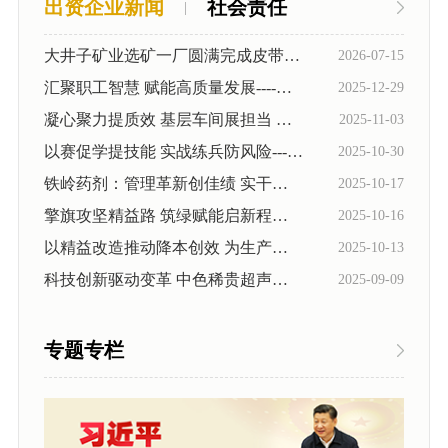
念
出资企业新闻
社会责任
研
|
采
工
杂
人
发
会
大井子矿业选矿一厂圆满完成皮带驱动设备升...
志
2026-07-15
购
才
工
汇聚职工智慧 赋能高质量发展----大井子矿业...
2025-12-29
信
招
作
凝心聚力提质效 基层车间展担当 ——铁岭药...
2025-11-03
聘
党
息
以赛促学提技能 实战练兵防风险----富邦铜业...
2025-10-30
员
风
铁岭药剂：管理革新创佳绩 实干担当启新程
公
工
2025-10-17
廉
激
擎旗攻坚精益路 筑绿赋能启新程——以“党建...
2025-10-16
政
开
励
以精益改造推动降本创效 为生产瓶颈突破提供...
2025-10-13
员
科技创新驱动变革 中色稀贵超声波清洗工艺实...
2025-09-09
工
发
专题专栏
展