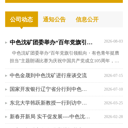
队
员
动
组
态
公司动态
通知公告
信息公开
企
织
集
机
业
团
构
主
新
中色沈矿团委举办“百年党旗引领航向・有色...
2026-08-03
联
闻
中色沈矿团委举办“百年党旗引领航向・有色青年挺膺
系
营
国
担当”主题朗诵比赛为庆祝中国共产党成立105周年，铁
我
业
资
岭药剂选送史雅莹演绎的《党旗领航青春兴企》斩获一
们
中色金晟到中色沈矿进行座谈交流
要
2026-07-15
等奖；大井子矿业选送的吴静、沈阳研究院选送的迟生
务
威荣获二等奖；集采事业部选送的孙荻、规划发展部选
闻
矿
国家开发银行辽宁省分行到中色沈矿进行工作...
产
2026-07-10
送的陈廷钰及大井子矿业选送的刘玉航获评三等奖。
出
山
资
品
东北大学韩跃新教授一行到访中色沈矿开展合...
2026-03-25
资
企
源
中
新春开新局 实干促发展----中色沈矿党委召开...
2026-02-28
业
铜
新